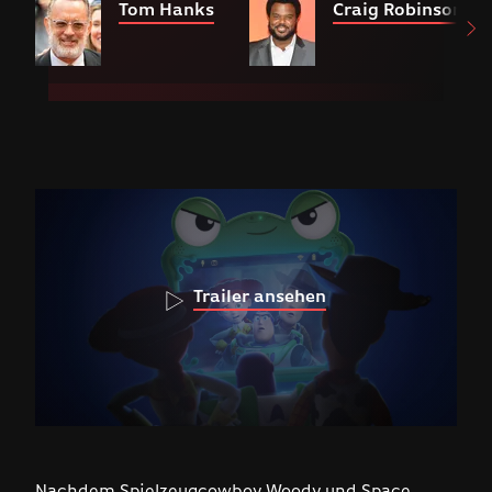
Tom Hanks
Craig Robinson
Trailer ansehen
Nachdem Spielzeugcowboy Woody und Space