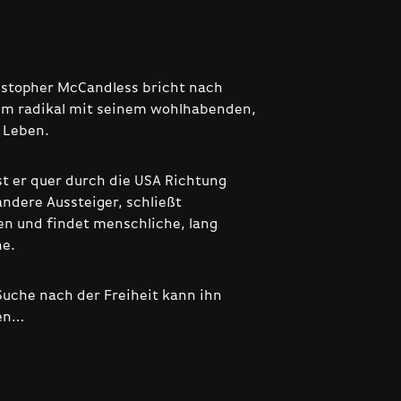
istopher McCandless bricht nach
um radikal mit seinem wohlhabenden,
n Leben.
st er quer durch die USA Richtung
 andere Aussteiger, schließt
n und findet menschliche, lang
he.
Suche nach der Freiheit kann ihn
en…