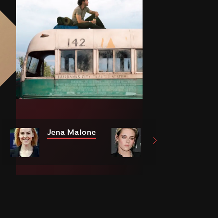
Jena Malone
Kristen Stewart