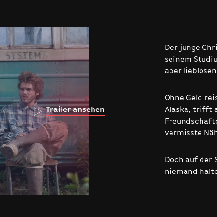
Der junge Chr
seinem Studi
aber lieblose
Ohne Geld rei
Alaska, trifft
Trailer ansehen
Freundschafte
vermisste Nä
Doch auf der 
niemand halt