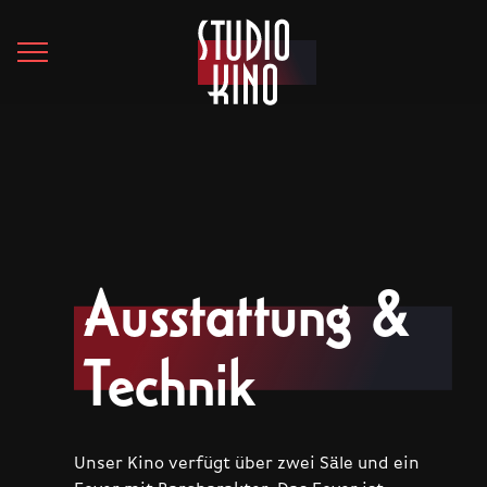
Ausstattung &
Technik
Unser Kino verfügt über zwei Säle und ein