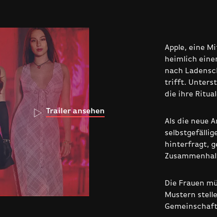
Apple, eine Mi
heimlich einen
nach Ladensch
trifft. Unters
die ihre Ritu
Trailer ansehen
Als die neue 
selbstgefälli
hinterfragt, 
Zusammenhalt
Die Frauen mü
Mustern stelle
Gemeinschaft 