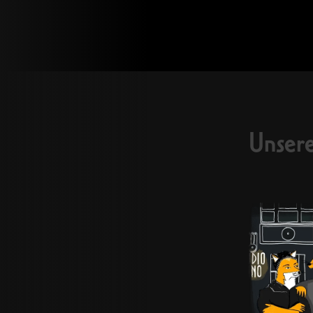
LOREM
lorem
FSK
Unsere