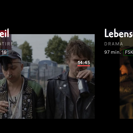
ipsum
dolor
lorem
eil
Lebens
SUM
LOREM
IP
lorem
FSK
ATIRE
DRAMA
 16
97 min.
FSK
14:45
ipsum
dolor
sit
lorem
LOREM
IP
lorem
FSK