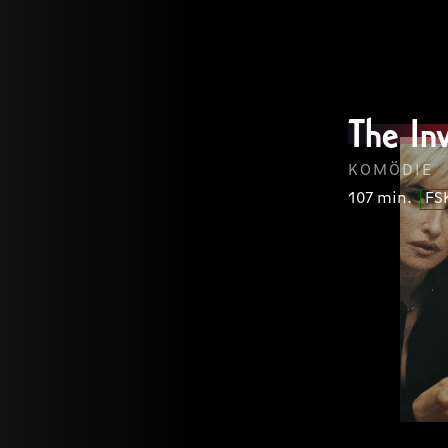
consec
LOREM
lorem
FSK
The Inv
lorem
KOMÖDIE
107 min.
FS
LOREM
lorem
FSK
lorem
consec