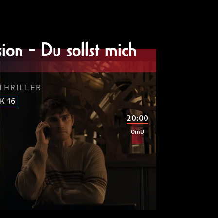
ipsum
dolor
sit
amet
tetur
ion - Du sollst mich
SUM
THRILLER
ipsum
dolor
sit
K 16
20:00
SUM
OmU
ipsum
dolor