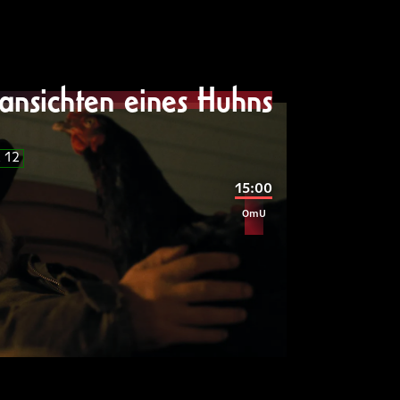
ipsum
dolor
ansichten eines Huhns
SUM
 12
15:00
ipsum
dolor
OmU
SUM