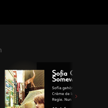
SUM
n
Sofia Coppola - Lo
Somewhere In Su
Sofia gehört seit Jahren zur a
Crème de la Crème der intern
Regie. Nun zeigen wir euch ihr