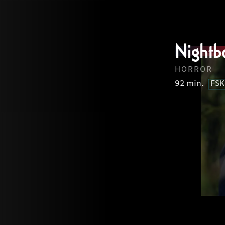
lorem
consec
Nightb
LOREM
IP
lorem
FSK
HORROR
92 min.
FSK
lorem
LOREM
IP
lorem
FSK
lorem