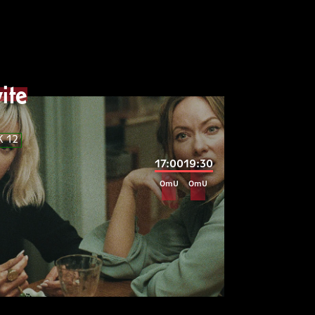
tetur
adipisicing
LOREM
IP
lorem
FSK
ite
ipsum
lorem
K 12
LOREM
IP
17:00
19:30
lorem
FSK
OmU
OmU
ipsum
dolor
sit
amet
lorem
tetur
consec