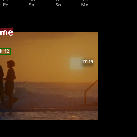
Fr
Sa
So
Mo
Di
ime
ipsum
dolor
sit
amet
SUM
DOLOR
K 12
17:15
ipsum
dolor
sit
amet
tetur
adipisicing
SUM