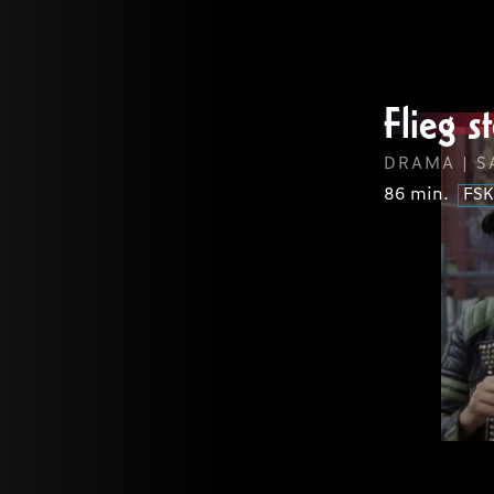
lorem
Flieg st
LOREM
IP
lorem
FSK
DRAMA | S
86 min.
FSK
lorem
LOREM
lorem
FSK