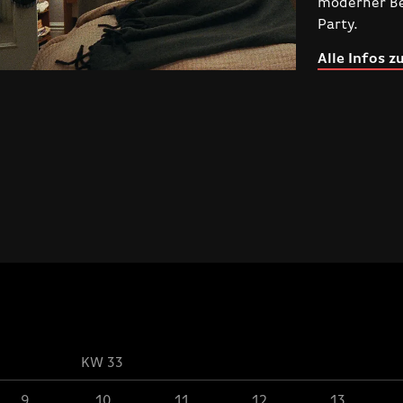
Verdacht üb
Zwei Paare erkund
überschatte
moderner Beziehu
Alle Infos z
Party.
Alle Infos zum Fi
KW 33
9.
10.
11.
12.
13.