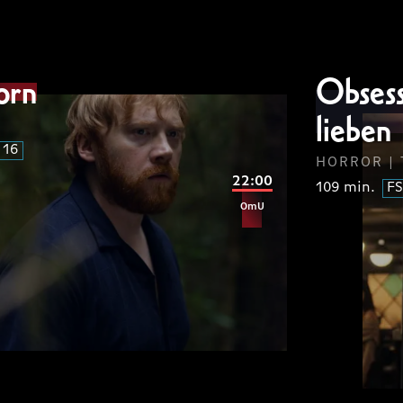
ipsum
dolor
sit
amet
lorem
tetur
consec
orn
Obsess
SUM
DOLOR
LOREM
IP
lorem
FSK
lieben
 16
HORROR | 
ipsum
lorem
22:00
109 min.
FS
OmU
SUM
LOREM
IP
lorem
FSK
ipsum
dolor
sit
amet
lorem