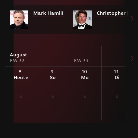
Mark Hamill
Christopher Ree
August
KW 32
KW 33
8.
9.
10.
11.
Heute
So
Mo
Di