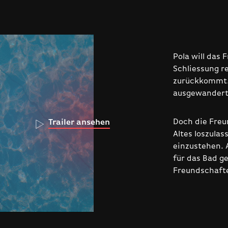
Pola will das 
Schliessung r
zurückkommt. 
ausgewandert,
Doch die Freu
Trailer ansehen
Altes loszulas
einzustehen. 
für das Bad g
Freundschaft