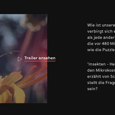
Wie ist unser
verbirgt sich 
als jede ander
die vor 480 Mi
wie die Puzzl
Trailer ansehen
'Insekten - H
den Mikrokos
erzählt von S
stellt die Fr
sein?