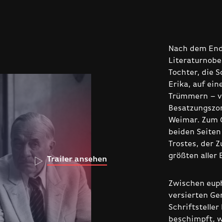
Nach dem End
Literaturnobe
Tochter, die S
Erika, auf ein
Trümmern – vo
Besatzungszon
Weimar. Zum 
beiden Seiten
Trostes, der
größten aller 
Trailer ansehen
Zwischen euph
versierten Ge
Schriftstelle
beschimpft, 