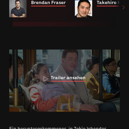
Brendan Fraser
Takehiro Hira
Trailer ansehen
Ein heruntergekommener, in Tokio lebender