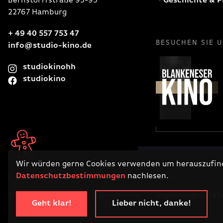
Bernstorffstraße 93-95
Geschichte & P
22767 Hamburg
+ 49 40 557 753 47
BESUCHEN SIE 
info@studio-kino.de
studiokinohh
studiokino
Wir würden gerne Cookies verwenden um herauszufinde
Datenschutzbestimmungen
nachlesen.
COPYRIGHT
RECHTLICHES
2026 · Filmtheaterbetriebe Jansen
Impressum
Dat
Geht klar!
Lieber nicht, danke!