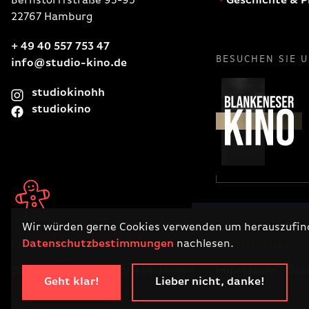
Bernstorffstraße 93-95
Geschichte & P
22767 Hamburg
+ 49 40 557 753 47
BESUCHEN SIE 
info@studio-kino.de
studiokinohh
studiokino
Wir würden gerne Cookies verwenden um herauszufinde
Datenschutzbestimmungen
nachlesen.
COPYRIGHT
RECHTLICHES
2026 · Filmtheaterbetriebe Jansen
Impressum
Dat
Geht klar!
Lieber nicht, danke!