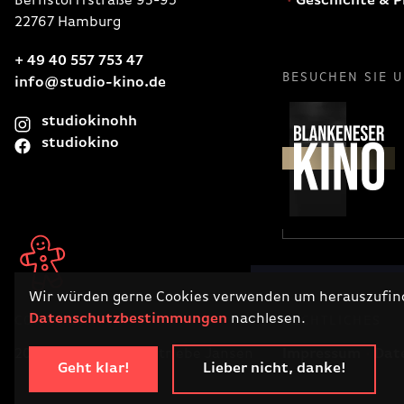
Bernstorffstraße 93-95
Geschichte & P
22767 Hamburg
+ 49 40 557 753 47
BESUCHEN SIE 
info@studio-kino.de
studiokinohh
studiokino
Wir würden gerne Cookies verwenden um herauszufinde
Datenschutzbestimmungen
nachlesen.
COPYRIGHT
RECHTLICHES
2026 · Filmtheaterbetriebe Jansen
Impressum
Dat
Geht klar!
Lieber nicht, danke!