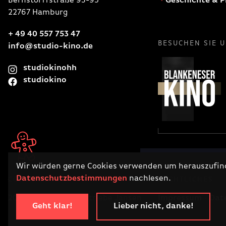
Bernstorffstraße 93-95
Geschichte & P
22767 Hamburg
+ 49 40 557 753 47
BESUCHEN SIE 
info@studio-kino.de
studiokinohh
studiokino
Wir würden gerne Cookies verwenden um herauszufinde
Datenschutzbestimmungen
nachlesen.
COPYRIGHT
RECHTLICHES
2026 · Filmtheaterbetriebe Jansen
Impressum
Dat
Geht klar!
Lieber nicht, danke!