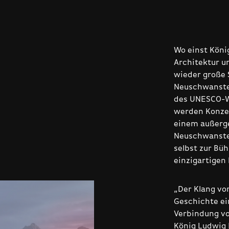
Wo einst Köni
Architektur u
wieder große 
Neuschwanstei
des UNESCO-W
werden Konzer
einem außerge
Neuschwanstei
selbst zur Bü
einzigartigen 
„Der Klang vo
Geschichte ein
Verbindung vo
König Ludwig I