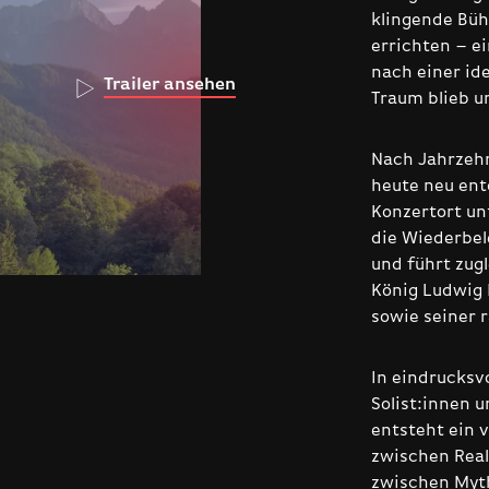
klingende Büh
errichten – e
nach einer ide
Trailer ansehen
Traum blieb u
Nach Jahrzehn
heute neu ent
Konzertort un
die Wiederbe
und führt zug
König Ludwig 
sowie seiner r
In eindrucksvo
Solist:innen u
entsteht ein v
zwischen Real
zwischen Myt