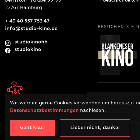
Bernstorffstraße 93-95
Geschichte & P
22767 Hamburg
+ 49 40 557 753 47
BESUCHEN SIE 
info@studio-kino.de
studiokinohh
studiokino
Wir würden gerne Cookies verwenden um herauszufinde
Datenschutzbestimmungen
nachlesen.
COPYRIGHT
RECHTLICHES
2026 · Filmtheaterbetriebe Jansen
Impressum
Dat
Geht klar!
Lieber nicht, danke!