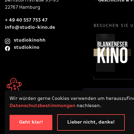
Bernstorffstraße 93-95
Geschichte & P
22767 Hamburg
+ 49 40 557 753 47
BESUCHEN SIE 
info@studio-kino.de
studiokinohh
studiokino
Wir würden gerne Cookies verwenden um herauszufinde
Datenschutzbestimmungen
nachlesen.
COPYRIGHT
RECHTLICHES
2026 · Filmtheaterbetriebe Jansen
Impressum
Dat
Geht klar!
Lieber nicht, danke!