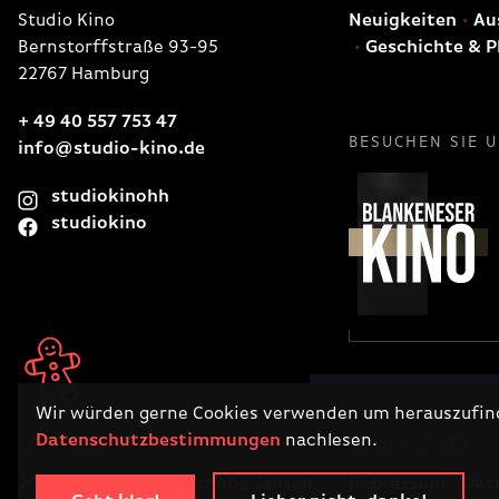
Studio Kino
Neuigkeiten
Aus
Bernstorffstraße 93-95
Geschichte & P
22767 Hamburg
+ 49 40 557 753 47
BESUCHEN SIE 
info@studio-kino.de
studiokinohh
studiokino
Wir würden gerne Cookies verwenden um herauszufinde
Datenschutzbestimmungen
nachlesen.
COPYRIGHT
RECHTLICHES
2026 · Filmtheaterbetriebe Jansen
Impressum
Dat