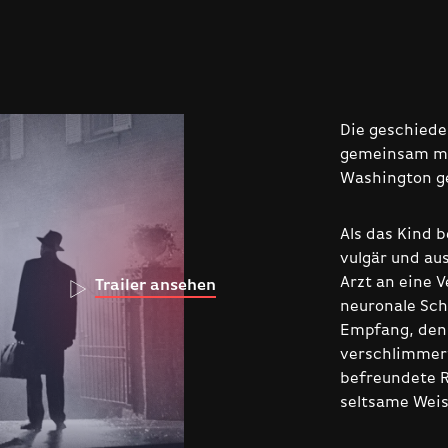
Die geschiede
gemeinsam mit
Washington ge
Als das Kind 
vulgär und au
Arzt an eine 
Trailer ansehen
neuronale Sch
Empfang, den 
verschlimmert
befreundete R
seltsame Weis