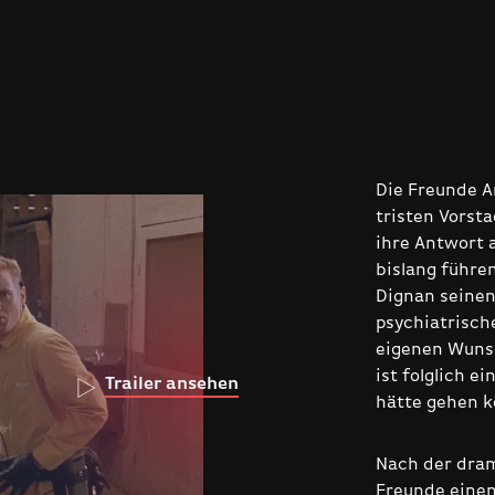
Die Freunde A
tristen Vorst
ihre Antwort 
bislang führen
Dignan seinen
psychiatrische
eigenen Wunsc
ist folglich e
Trailer ansehen
hätte gehen 
Nach der dram
Freunde einen