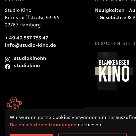
Studio Kino
Neuigkeiten
Aus
Bernstorffstraße 93-95
Geschichte & P
22767 Hamburg
+ 49 40 557 753 47
BESUCHEN SIE 
info@studio-kino.de
studiokinohh
studiokino
Wir würden gerne Cookies verwenden um herauszufinde
Datenschutzbestimmungen
nachlesen.
COPYRIGHT
RECHTLICHES