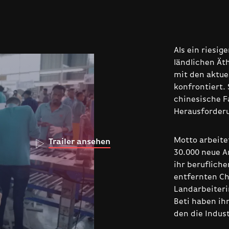
Als ein riesig
ländlichen Ät
mit den aktuel
konfrontiert. 
chinesische F
Heraus­forder
Motto arbeitet
Trailer ansehen
30.000 neue Ar
ihr berufliche
entfernten Ch
Landarbeiteri
Beti haben ih
den die Indust