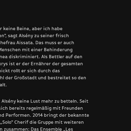
r keine Beine, aber ich habe
n", sagt Alsény zu seiner frisch
hefrau Aïssata. Das muss er auch
Menschen mit einer Behinderung
ea diskriminiert. Als Bettler auf den
krys ist er der Ernährer der gesamten
ickt rollt er sich durch das
l der Großstadt und bestreitet so den
lt.
 Alsény keine Lust mehr zu betteln. Seit
 sich bereits ­regelmäßig mit Freunden
d Performen. 2014 bringt der bekannte
 „Solo" Cherif die Gruppe mit weiteren
en zusammen: Das Ensemble „Les