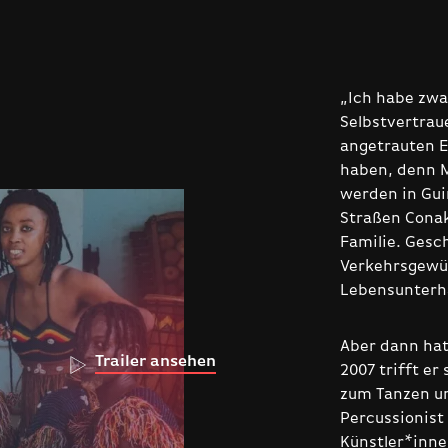
„Ich habe zwa
Selbstvertraue
angetrauten E
haben, denn 
werden in Guin
Straßen ­Cona
Familie. Gesch
Verkehrsgewüh
Lebensunterha
Aber dann hat
Trailer ansehen
2007 trifft er
zum Tanzen un
­Percussionist
Künstler*inn