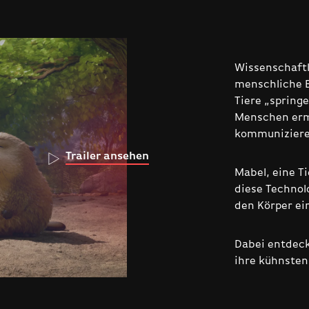
Wissenschaftl
menschliche B
Tiere „spring
Menschen ermö
kommuniziere
Trailer ansehen
Mabel, eine Ti
diese Technolo
den Körper ein
Dabei entdeck
ihre kühnsten