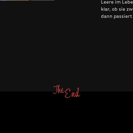
Leere im Lebe
klar, ob sie z
dann passier
E