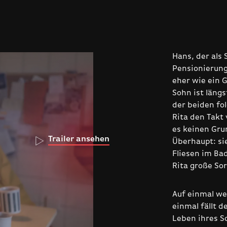
Hans, der als 
Pensionierung
eher wie ein 
Sohn ist läng
der beiden fol
Rita den Takt 
es keinen Gru
Trailer ansehen
Überhaupt: si
Fliesen im Ba
Rita große So
Auf einmal we
einmal fällt d
Leben ihres S