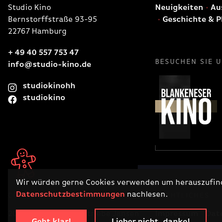
Studio Kino
Neuigkeiten
Aus
Bernstorffstraße 93-95
Geschichte & P
22767 Hamburg
+ 49 40 557 753 47
BESUCHEN SIE 
info@studio-kino.de
studiokinohh
studiokino
Wir würden gerne Cookies verwenden um herauszufinde
Datenschutzbestimmungen
nachlesen.
COPYRIGHT
RECHTLICHES
2026 · Filmtheaterbetriebe Jansen
Impressum
Dat